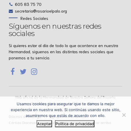
605 83 75 70
secretaria@rosarioelpalo.org
Redes Sociales
Síguenos en nuestras redes
sociales
Si quieres estar al día de todo lo que acontence en nuestra
Hermandad, siguenos en las distintas redes sociales que
ponemos a tu servicio.
Web oficial de la Hermandad de Nuestra Señora del Rosario,
Patrona y Protectora de El Palo – Málaga
Usamos cookies para asegurar que te damos la mejor
experiencia en nuestra web. Si continúas usando este sitio,
asumiremos que estás de acuerdo con ello.
Diócesis de Málaga
Agrupación de Glorias
Cártias Diocesana
Evangelio del día
Volver arriba
Aceptar
Política de privacidad