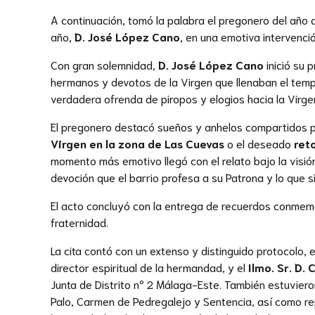
A continuación, tomó la palabra el pregonero del año 
año,
D. José López Cano
, en una emotiva intervenci
Con gran solemnidad,
D. José López Cano
inició su 
hermanos y devotos de la Virgen que llenaban el templ
verdadera ofrenda de piropos y elogios hacia la Virge
El pregonero destacó sueños y anhelos compartidos p
Virgen en la zona de Las Cuevas
o el deseado
ret
momento más emotivo llegó con el relato bajo la visió
devoción que el barrio profesa a su Patrona y lo que si
El acto concluyó con la entrega de recuerdos conmemo
fraternidad.
La cita contó con un extenso y distinguido protocolo,
director espiritual de la hermandad, y el
Ilmo. Sr. D.
Junta de Distrito nº 2 Málaga-Este. También estuvie
Palo, Carmen de Pedregalejo y Sentencia, así como r