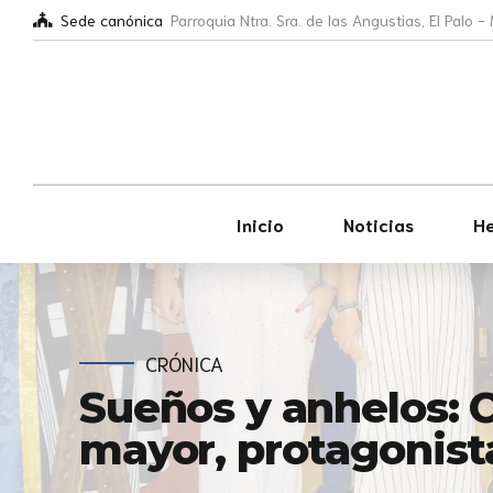
Sede canónica
Parroquia Ntra. Sra. de las Angustias, El Palo 
Inicio
Noticias
H
CRÓNICA
Sueños y anhelos: C
mayor, protagonist