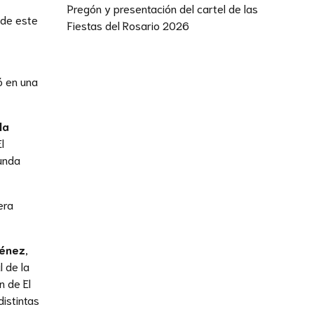
Pregón y presentación del cartel de las
 de este
Fiestas del Rosario 2026
ó en una
la
El
funda
era
ménez
,
l de la
 de El
istintas