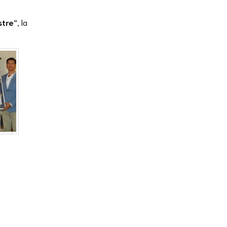
stre”
, la