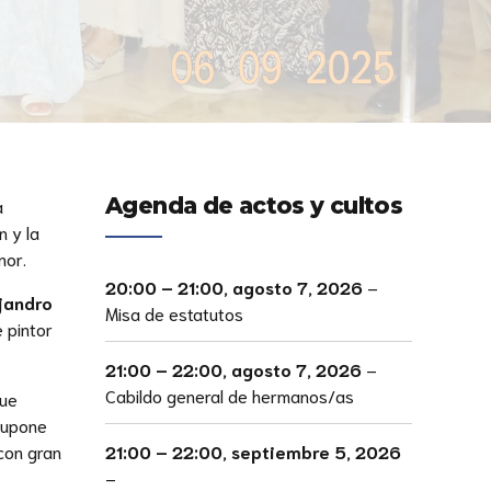
Agenda de actos y cultos
a
n y la
nor.
20:00
–
21:00
,
agosto 7, 2026
–
ejandro
Misa de estatutos
 pintor
21:00
–
22:00
,
agosto 7, 2026
–
Cabildo general de hermanos/as
que
 supone
21:00
–
22:00
,
septiembre 5, 2026
con gran
–