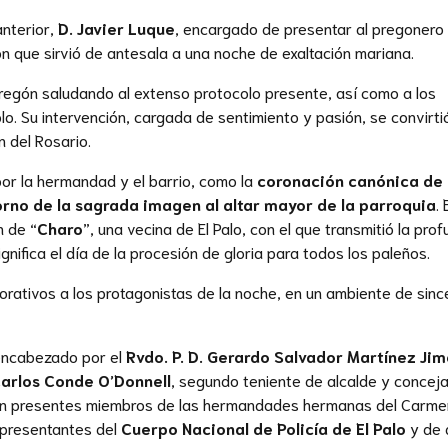
anterior,
D. Javier Luque
, encargado de presentar al pregonero
ón que sirvió de antesala a una noche de exaltación mariana.
pregón saludando al extenso protocolo presente, así como a los
o. Su intervención, cargada de sentimiento y pasión, se convirti
n del Rosario.
or la hermandad y el barrio, como la
coronación canónica de 
orno de la sagrada imagen al altar mayor de la parroquia
. 
n de “
Charo
”, una vecina de El Palo, con el que transmitió la pro
gnifica el día de la procesión de gloria para todos los paleños.
rativos a los protagonistas de la noche, en un ambiente de sinc
 encabezado por el
Rvdo. P. D. Gerardo Salvador Martínez Ji
 Carlos Conde O’Donnell
, segundo teniente de alcalde y conceja
ron presentes miembros de las hermandades hermanas del Carmen
epresentantes del
Cuerpo Nacional de Policía de El Palo
y de d